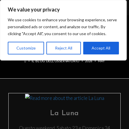
We value your privacy
We use cookies to enhance your browsing experience, serve
personalized ads or content, and analyze our traffic. By
clicking "Accept All", you consent to our use of cookies.
MONTHLY ARCHIVES:
Customize
Reject All
Accept All
MAY 2026
>
IL BLOG DELL’OSSERVATORIO
>
2026
>
MAY
La Luna
Questo weekend, Sabato 23 e Domenica 24