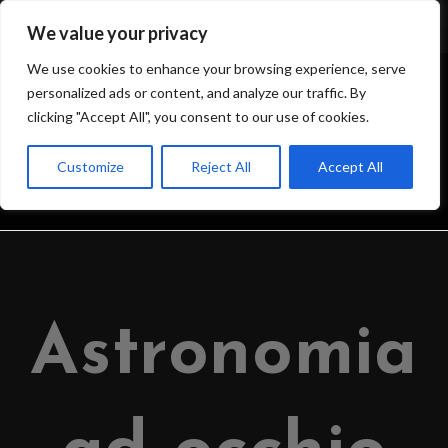
We value your privacy
We use cookies to enhance your browsing experience, serve
personalized ads or content, and analyze our traffic. By
clicking "Accept All", you consent to our use of cookies.
BLOG
Customize
Reject All
Accept All
>
IL BLOG DELL’OSSERVATORIO
>
2022
>
APRIL
>
18
>
OSSERVATORIO
Astronomia