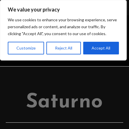
We value your privacy
We use cookies to enhance your browsing experience, serve
personalized ads or content, and analyze our traffic. By
clicking "Accept All", you consent to our use of cookies.
BLOG
Customize
Reject All
Accept All
>
IL BLOG DELL’OSSERVATORIO
>
2022
>
JULY
>
29
>
OSSERVATORIO
Saturno