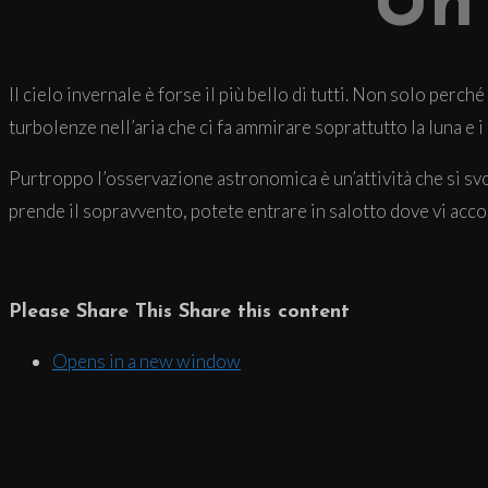
Un
Il cielo invernale è forse il più bello di tutti. Non solo perc
turbolenze nell’aria che ci fa ammirare soprattutto la luna e i
Purtroppo l’osservazione astronomica è un’attività che si sv
prende il sopravvento, potete entrare in salotto dove vi acc
Please Share This
Share this content
Opens in a new window