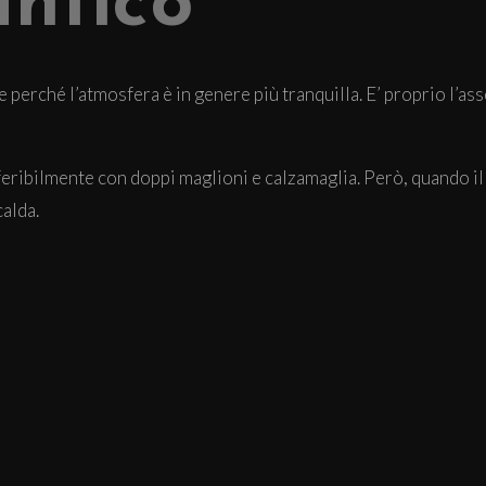
ntico
e perché l’atmosfera è in genere più tranquilla. E’ proprio l’as
eferibilmente con doppi maglioni e calzamaglia. Però, quando i
alda.