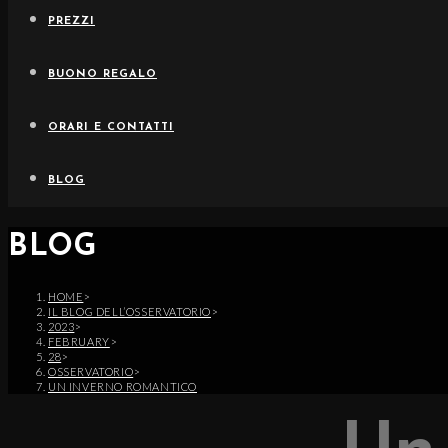
PREZZI
BUONO REGALO
ORARI E CONTATTI
BLOG
BLOG
HOME
>
IL BLOG DELL’OSSERVATORIO
>
2023
>
FEBRUARY
>
28
>
OSSERVATORIO
>
UN INVERNO ROMANTICO