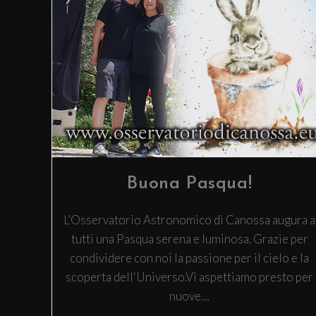
Buona Pasqua!
L’Osservatorio Astronomico di Canossa augura a
tutti una Pasqua serena e luminosa. Grazie per
condividere con noi la passione per il cielo e la
scoperta dell'Universo.Vi aspettiamo presto per
nuove…