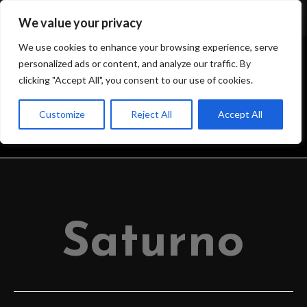
We value your privacy
We use cookies to enhance your browsing experience, serve
personalized ads or content, and analyze our traffic. By
clicking "Accept All", you consent to our use of cookies.
BLOG
Customize
Reject All
Accept All
>
IL BLOG DELL’OSSERVATORIO
>
2022
>
JULY
>
29
>
OSSERVATORIO
Saturno