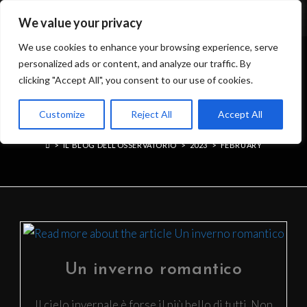
We value your privacy
We use cookies to enhance your browsing experience, serve
personalized ads or content, and analyze our traffic. By
clicking "Accept All", you consent to our use of cookies.
MONTHLY ARCHIVES:
Customize
Reject All
Accept All
FEBRUARY 2023
>
IL BLOG DELL’OSSERVATORIO
>
2023
>
FEBRUARY
Un inverno romantico
Il cielo invernale è forse il più bello di tutti. Non