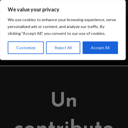
We value your privacy
We use cookies to enhance your browsing experience, serve
personalized ads or content, and analyze our traffic. By
clicking "Accept All", you consent to our use of cookies.
BLOG
Customize
Reject All
Accept All
>
IL BLOG DELL’OSSERVATORIO
>
2023
>
MARCH
>
6
>
OSSERVATORI
Un