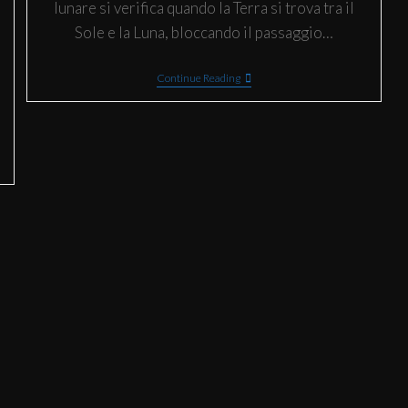
lunare si verifica quando la Terra si trova tra il
Sole e la Luna, bloccando il passaggio…
Continue Reading