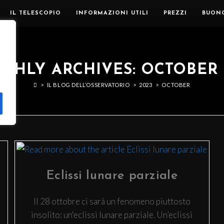
IL TELESCOPIO
INFORMAZIONI UTILI
PREZZI
BUON
THLY ARCHIVES: OCTOBER 
>
IL BLOG DELL’OSSERVATORIO
>
2023
>
OCTOBER
Eclissi lunare parziale
Il 28 ottobre ci sarà un fenomeno piuttosto
insolito: un'eclissi lunare parziale. Un’eclissi