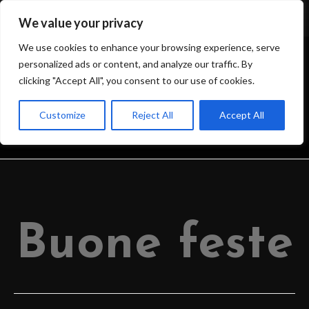
We value your privacy
We use cookies to enhance your browsing experience, serve
personalized ads or content, and analyze our traffic. By
clicking "Accept All", you consent to our use of cookies.
BLOG
Customize
Reject All
Accept All
>
IL BLOG DELL’OSSERVATORIO
>
2023
>
DECEMBER
>
24
>
OSSERVA
Buone feste