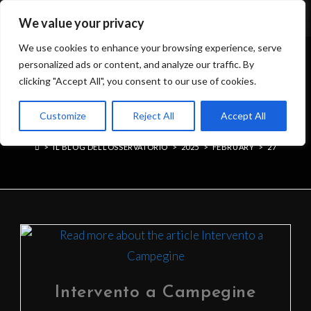
We value your privacy
We use cookies to enhance your browsing experience, serve
personalized ads or content, and analyze our traffic. By
clicking "Accept All", you consent to our use of cookies.
DAILY ARCHIVES:
Customize
Reject All
Accept All
FEBRUARY 27, 2025
>
IL BLOG DELL’OSSERVATORIO
>
2025
>
FEBRUARY
>
27
Intervento a Campegine