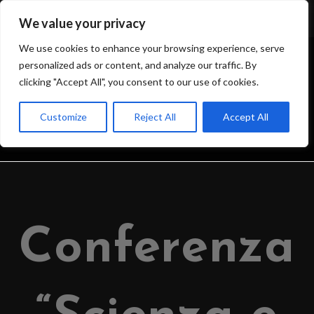
We value your privacy
We use cookies to enhance your browsing experience, serve
personalized ads or content, and analyze our traffic. By
clicking "Accept All", you consent to our use of cookies.
BLOG
Customize
Reject All
Accept All
>
IL BLOG DELL’OSSERVATORIO
>
2025
>
MAY
>
7
>
OSSERVATORIO
>
Conferenza