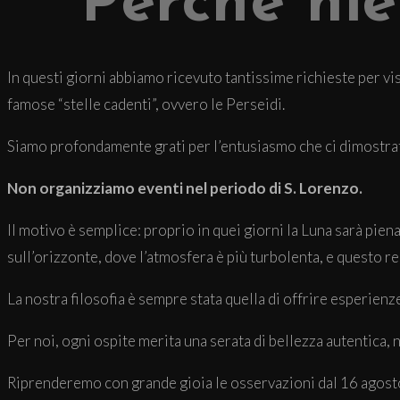
Perché nie
In questi giorni abbiamo ricevuto tantissime richieste per vi
famose “stelle cadenti”, ovvero le Perseidi.
Siamo profondamente grati per l’entusiasmo che ci dimostrat
Non organizziamo eventi nel periodo di S. Lorenzo.
Il motivo è semplice: proprio in quei giorni la Luna sarà pie
sull’orizzonte, dove l’atmosfera è più turbolenta, e questo re
La nostra filosofia è sempre stata quella di offrire esperien
Per noi, ogni ospite merita una serata di bellezza autentica,
Riprenderemo con grande gioia le osservazioni dal 16 agosto in