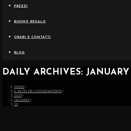
PREZZI
BUONO REGALO
ORARI E CONTATTI
BLOG
DAILY ARCHIVES: JANUARY 
HOME
>
IL BLOG DELL’OSSERVATORIO
>
2025
>
JANUARY
>
10