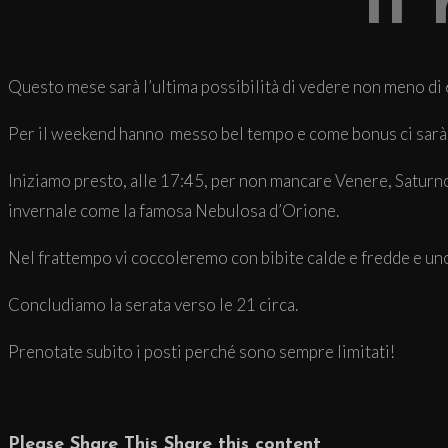
Il
Questo mese sarà l’ultima possibilità di vedere non meno di 
Per il weekend hanno messo bel tempo e come bonus ci sarà an
Iniziamo presto, alle 17:45, per non mancare Venere, Saturn
invernale come la famosa Nebulosa d’Orione.
Nel frattempo vi coccoleremo con bibite calde e fredde e uno
Concludiamo la serata verso le 21 circa.
Prenotate subito i posti perché sono sempre limitati!
Please Share This
Share this content