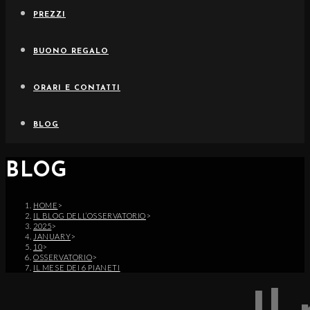
PREZZI
BUONO REGALO
ORARI E CONTATTI
BLOG
BLOG
HOME
>
IL BLOG DELL’OSSERVATORIO
>
2025
>
JANUARY
>
10
>
OSSERVATORIO
>
IL MESE DEI 6 PIANETI