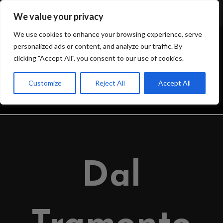
We value your privacy
We use cookies to enhance your browsing experience, serve
personalized ads or content, and analyze our traffic. By
clicking "Accept All", you consent to our use of cookies.
BLOG
Customize
Reject All
Accept All
>
IL BLOG DELL’OSSERVATORIO
>
2026
>
APRIL
>
17
>
OSSERVATORIO
Dal