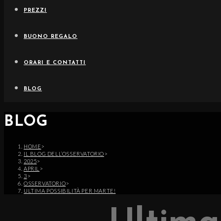
PREZZI
BUONO REGALO
ORARI E CONTATTI
BLOG
BLOG
HOME
>
IL BLOG DELL’OSSERVATORIO
>
2025
>
APRIL
>
3
>
OSSERVATORIO
>
ULTIMA POSSIBILITÀ PER MARTE!