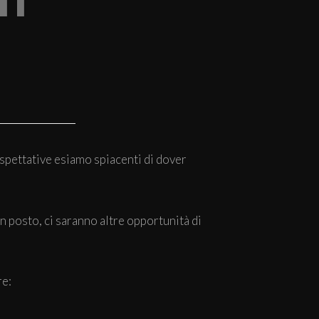
ti
aspettative esiamo spiacenti di dover
un posto, ci saranno altre opportunità di
re: