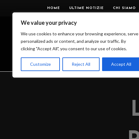
HOME
ULTIME NOTIZIE
CHI SIAMO
We value your privacy
We use cookies to enhance your browsing experience, serve
personalized ads or content, and analyze our traffic. By
clicking "Accept All", you consent to our use of cookies.
>
IL BLOG DELL’OSS
Customize
Reject All
Accept All